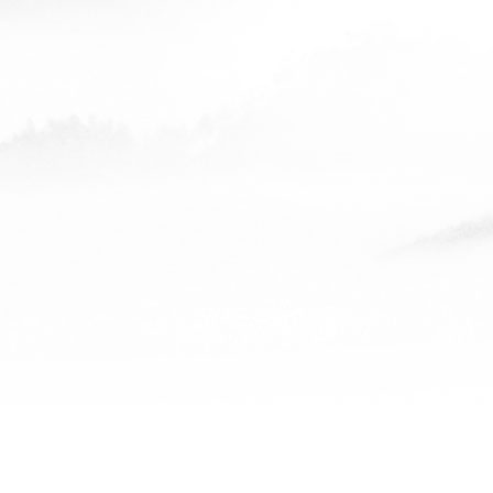
的管理模式、培育优秀的人才队伍、增强研发和生产
的营销网络和提供优质的服务，形成了一套独具特色
销售模式。