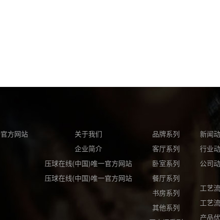
一官方网站
关于我们
品牌系列
新闻
企业简介
客厅系列
行业
压球在线(中国)唯一官方网站
卧室系列
公司
压球在线(中国)唯一官方网站
餐厅系列
工艺
书房系列
工艺
其他系列
产品