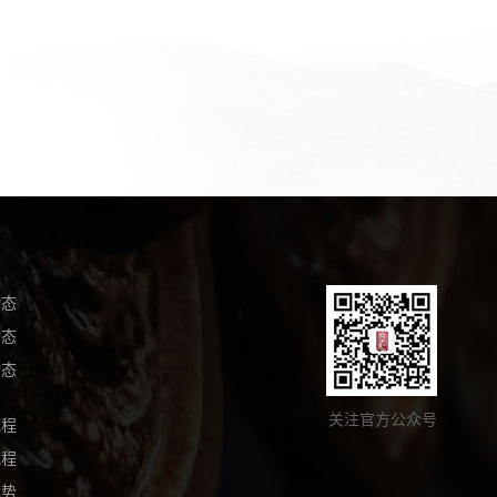
动态
动态
动态
关注官方公众号
流程
流程
优势