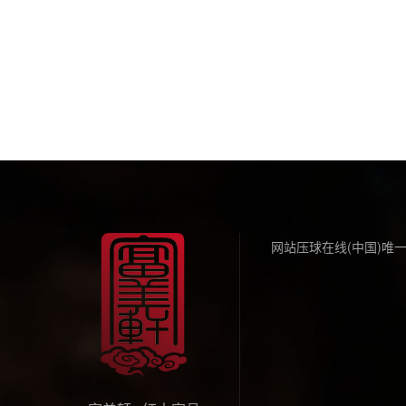
网站压球在线(中国)唯