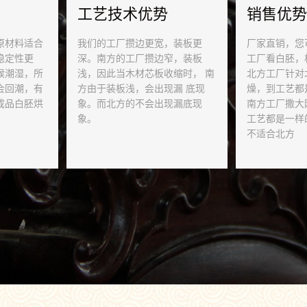
工艺技术优势
销售优
原材料适合
我们的工厂攒边更宽，装板更
厂家直销，您
稳定性更
深。南方的工厂攒边窄，装板
工厂看白胚，
候潮湿，所
浅，因此当木材芯板收缩时， 南
北方工厂针对
会回潮，有
方由于装板浅，会出现漏 底现
燥，到工艺都是
成品白胚烘
象。而北方的不会出现漏底现
南方工厂撒大
象。
工艺都是一样
不适合北方