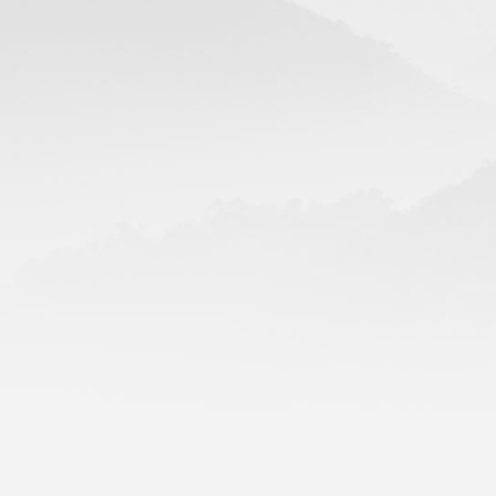
销
才
提
销