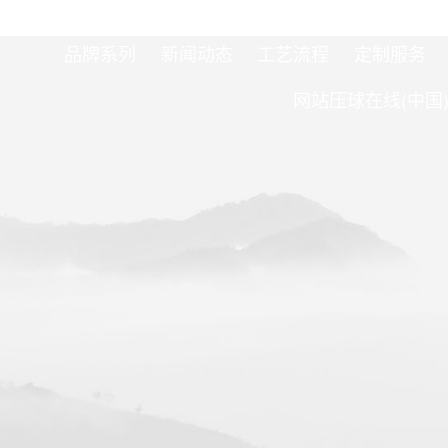
品牌系列
新闻动态
工艺流程
定制服务
网站压球在线(中国
产
理