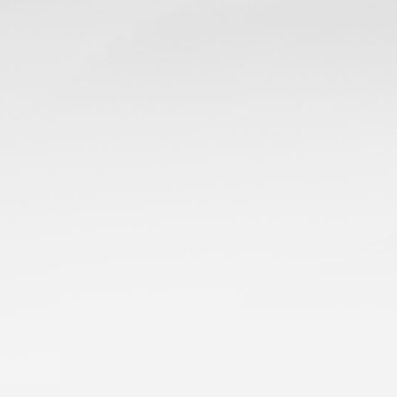
高要求、生产高效率、技术高水平、产品高质量、营
高服务”为宗旨，采取科学的管理模式、培育优秀的人
队伍、增强研发和生产能力、建设高效的营销网络和
供优质的服务，形成了一套独具特色的生产、管理和
售模式...