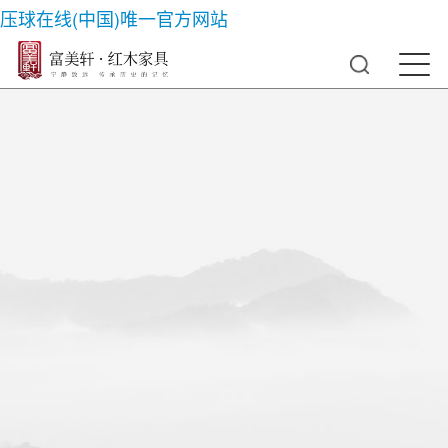
压球在线(中国)唯一官方网站
国)唯一官方网站 是一家集研发设计和生产销售各式红
体的综合性企业。富美轩以“管理高要求、生产高效率、
、产品高质量、营销高服务”为宗旨，采取科学的管理模
秀的人才队伍、增强研发和生产能力、建设高效的营销
优质的服务，形成了一套独具特色的生产、管理和销售